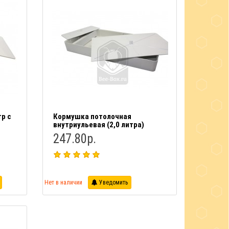
р с
Кормушка потолочная
внутриульевая (2,0 литра)
247.80р.
Нет в наличии
Уведомить