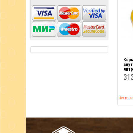
Корм
внут
литр
313
Нет в на