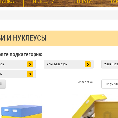
ТАВКА
НОВОСТИ
ОПЛАТА
ГА
ЬИ И НУКЛЕУСЫ
ите подкатегорию
soń
Ульи Беларусь
Ульи Buzz
сы
Сортировка: