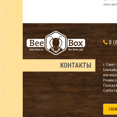
легко мыт
8 (
КОНТАКТЫ
г. Санкт
Ближайш
или мар
Режим р
Понедель
Суббота 
СХЕМ