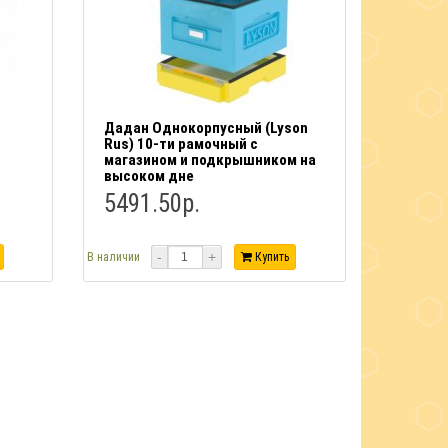
Дадан Однокорпусный (Lyson
Rus) 10-ти рамочный с
магазином и подкрышником на
высоком дне
5491.50р.
-
+
В наличии
Купить