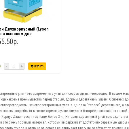
н Двухкорпусный (Lyson
 на высоком дне
5.50р.
-
+
и
Купить
тирольные ульи - это современные ульи для современных пчеловодов. В нашем мага
 одинаковые преимущества перед старым, добрым деревянным ульем. Основных дос
теплопроводность. Пенополистирольный улей в 2,5 раза "теплее" деревянного, а эт
льно они потребляют меньше кормов, лучше зимуют и быстрее развиваются весной.
ь. Корпус Дадан весит немногим более 2 кг. Ни один деревянный улей не может этим
, и это очень прочный материал, который выдерживает достаточно серьезные удары и
пенополистирол в отличие от дерева не впитывает влагу, не разбухает от дождей и н