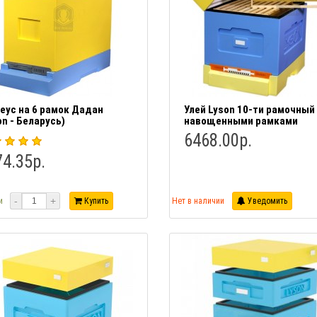
еус на 6 рамок Дадан
Улей Lyson 10-ти рамочный
on - Беларусь)
навощенными рамками
6468.00р.
4.35р.
-
+
и
Купить
Нет в наличии
Уведомить