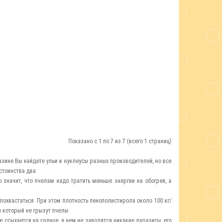
Показано с 1 по 7 из 7 (всего 1 страниц)
зине Вы найдете ульи и нуклеусы разных производителей, но все
тоинства два:
о значит, что пчелам надо тратить меньше энергии на обогрев, а
 похвастаться. При этом плотность пенополистирола около 100 кг/
 который не грызут пчелы.
е ссыхается на солнце, в нем не заводятся никакие паразиты, его