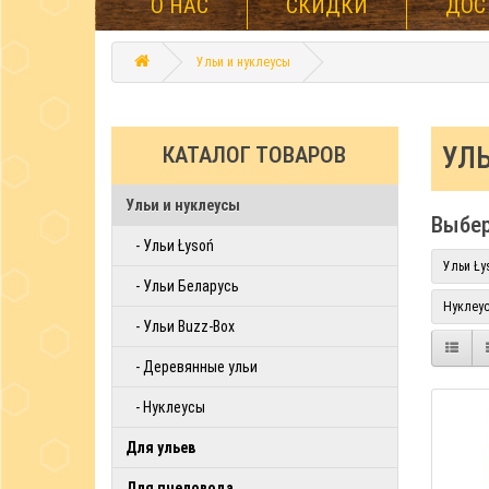
О НАС
СКИДКИ
ДОС
Ульи и нуклеусы
УЛ
КАТАЛОГ ТОВАРОВ
Ульи и нуклеусы
Выбер
- Ульи Łysoń
Ульи Ły
- Ульи Беларусь
Нуклеу
- Ульи Buzz-Box
- Деревянные ульи
- Нуклеусы
Для ульев
Для пчеловода