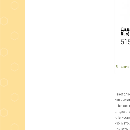
Дада
Rus)
515
В наличи
Пенополис
они имеют
- Низкая 
следовате
- Легкост
куб. метр
При этом 