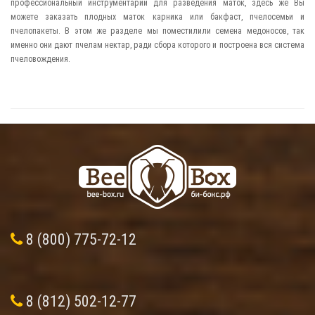
профессиональный инструментарий для разведения маток, здесь же Вы
можете заказать плодных маток карника или бакфаст, пчелосемьи и
пчелопакеты. В этом же разделе мы поместилили семена медоносов, так
именно они дают пчелам нектар, ради сбора которого и построена вся система
пчеловождения.
8 (800) 775-72-12
8 (812) 502-12-77