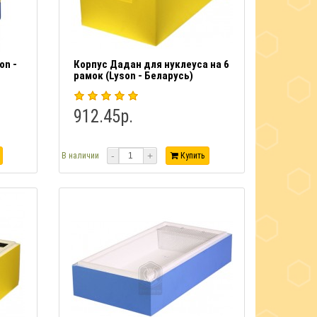
on -
Корпус Дадан для нуклеуса на 6
рамок (Lyson - Беларусь)
912.45р.
-
+
В наличии
Купить