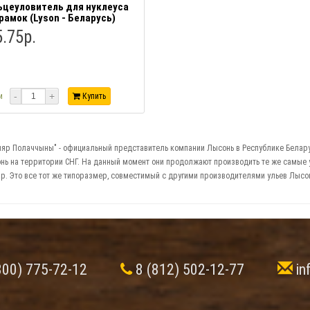
цеуловитель для нуклеуса
 рамок (Lyson - Беларусь)
.75р.
-
+
и
Купить
яр Полаччыны" - официальный представитель компании Лысонь в Республике Беларус
нь на территории СНГ. На данный момент они продолжают производить те же самые у
р. Это все тот же типоразмер, совместимый с другими производителями ульев Лысонь
800) 775-72-12
8 (812) 502-12-77
in