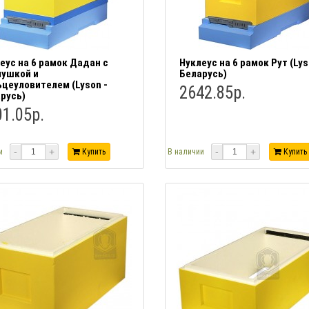
еус на 6 рамок Дадан с
Нуклеус на 6 рамок Рут (Lys
ушкой и
Беларусь)
цеуловителем (Lyson -
2642.85р.
русь)
1.05р.
-
+
-
+
и
Купить
В наличии
Купить