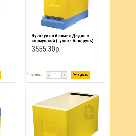
Нуклеус на 6 рамок Дадан с
кормушкой (Lyson - Беларусь)
3555.30р.
-
+
В наличии
Купить