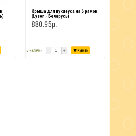
ок
Крыша для нуклеуса на 6 рамок
ь)
(Lyson - Беларусь)
880.95р.
-
+
В наличии
Купить