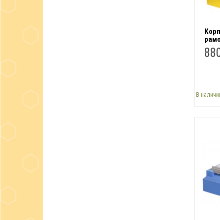
Корп
рамо
880
В наличи