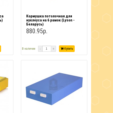
са
Кормушка потолочная для
ь)
нуклеуса на 6 рамок (Lyson -
Беларусь)
880.95р.
-
+
В наличии
Купить