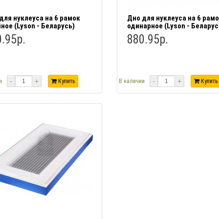
для нуклеуса на 6 рамок
Дно для нуклеуса на 6 рам
ное (Lyson - Беларусь)
одинарное (Lyson - Беларус
.95р.
880.95р.
-
+
-
+
и
Купить
В наличии
Купить