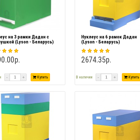
еус на 3 рамки Дадан с
Нуклеус на 6 рамок Дадан
ушкой (Lyson - Беларусь)
(Lyson - Беларусь)
0.00р.
2674.35р.
-
+
-
+
и
Купить
В наличии
Купить