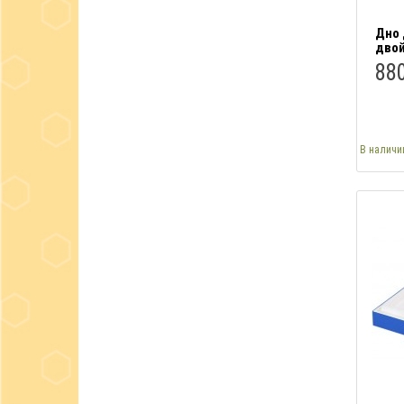
Дно 
двой
880
В наличи