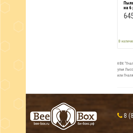
Пыль
на 6
645
В наличи
КФХ "Пчал
ульи Лысо
или Пчаля
8 (