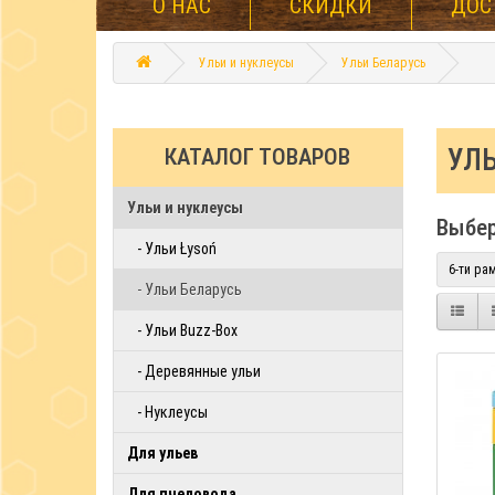
О НАС
СКИДКИ
ДОС
Ульи и нуклеусы
Ульи Беларусь
УЛ
КАТАЛОГ ТОВАРОВ
Ульи и нуклеусы
Выбер
- Ульи Łysoń
6-ти ра
- Ульи Беларусь
- Ульи Buzz-Box
- Деревянные ульи
- Нуклеусы
Для ульев
Для пчеловода