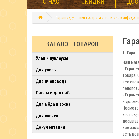
О НАС
СКИДКИ
ДОС
Гарантии, условия возврата и политика конфиденц
Гар
КАТАЛОГ ТОВАРОВ
1. Гаран
Ульи и нуклеусы
Наш мага
-
Гарант
Для ульев
товара. 
Для пчеловода
все слож
пенополи
Пчелы и для пчёл
-
Гарант
и должн
Для мёда и воска
Несмотря
его поку
Для свечей
досылаем
Документация
Все зака
есть воз