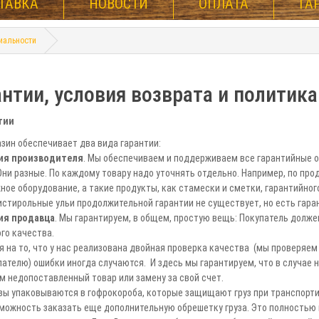
ТАВКА
НОВОСТИ
ОПЛАТА
ГА
иальности
антии, условия возврата и политик
тии
зин обеспечивает два вида гарантии:
ия производителя
. Мы обеспечиваем и поддерживаем все гарантийные о
Они разные. По каждому товару надо уточнять отдельно. Например, по про
ное оборудование, а такие продукты, как стамески и сметки, гарантийног
стирольные ульи продолжительной гарантии не существует, но есть гаран
ия продавца
. Мы гарантируем, в общем, простую вещь: Покупатель долже
ого качества.
 на то, что у нас реализована двойная проверка качества (мы проверяем 
пателю) ошибки иногда случаются. И здесь мы гарантируем, что в случае 
 недопоставленный товар или замену за свой счет.
зы упаковываются в гофрокороба, которые защищают груз при транспорти
можность заказать еще дополнительную обрешетку груза. Это полностью 