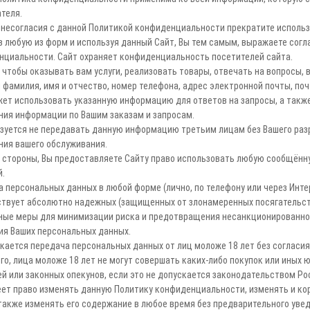
теля.
 несогласия с данной Политикой конфиденциальности прекратите использ
 любую из форм и используя данный Сайт, Вы тем самым, выражаете согл
нциальности. Сайт охраняет конфиденциальность посетителей сайта.
 чтобы оказывать вам услуги, реализовать товары, отвечать на вопросы,
 фамилия, имя и отчество, номер телефона, адрес электронной почты, по
ет использовать указанную информацию для ответов на запросы, а такж
ния информации по Вашим заказам и запросам.
зуется не передавать данную информацию третьим лицам без Вашего раз
ния вашего обслуживания.
й стороны, Вы предоставляете Сайту право использовать любую сообщён
.
 персональных данных в любой форме (лично, по телефону или через Инте
ствует абсолютно надежных (защищенных от злонамеренных посягательст
ные меры для минимизации риска и предотвращения несанкционированног
ия Ваших персональных данных.
кается передача персональных данных от лиц моложе 18 лет без согласия
го, лица моложе 18 лет не могут совершать каких-либо покупок или иных 
й или законных опекунов, если это не допускается законодательством Р
ет право изменять данную Политику конфиденциальности, изменять и ко
 также изменять его содержание в любое время без предварительного уве