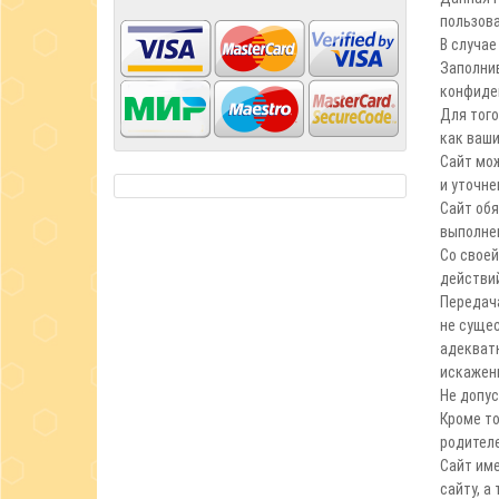
пользова
В случае
Заполнив
конфиде
Для того
как ваши
Сайт мож
и уточне
Сайт обя
выполне
Со свое
действий
Передача
не суще
адекват
искажен
Не допус
Кроме то
родителе
Сайт име
сайту, а