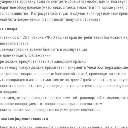
удорожает доставку. Если Вы считаете обрешетку необходимой, пожалуйст
баритное оборудование (медогонки, станки, емкости и т.п., кроме ульев) 
го, большинство ТК страхует свои грузы. В случае, если груз все-таки при
ния Акта повреждений. Это позволит получить страховку.
ат товара
тствии со ст. 26.1. Закона РФ «О защите прав потребителей» Вы можете в
возврата товара:
щаемый товар не должен был быть в эксплуатации
не должен иметь повреждений
аре должны присутствовать все заводские ярлыки
вращаемому товару должны прилагаться документы/чеки подтверждающие 
средств за товары, оплаченные банковской картой, производится только н
ть возвращен в интернет магазин не позднее 7 дней не считая дня получе
врата товара считается день передачи товара в пункт выдачи или отде
о продавца.
рекомендуется производить средствами той транспортной компании, кото
оставки возвращаемого товара производится покупателем.
ние отправления производится на усмотрение покупателя.
тика конфиденциальности
олитика конфиденциальности применима ко всей информации, которую сай