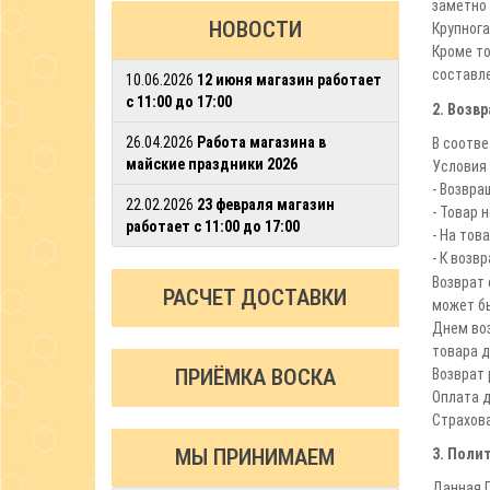
заметно 
НОВОСТИ
Крупнога
Кроме то
составле
10.06.2026
12 июня магазин работает
с 11:00 до 17:00
2. Возвр
26.04.2026
Работа магазина в
В соотве
майские праздники 2026
Условия 
- Возвра
22.02.2026
23 февраля магазин
- Товар 
работает с 11:00 до 17:00
- На тов
- К воз
Возврат 
РАСЧЕТ ДОСТАВКИ
может бы
Днем воз
товара д
ПРИЁМКА ВОСКА
Возврат 
Оплата д
Страхова
МЫ ПРИНИМАЕМ
3. Поли
Данная П