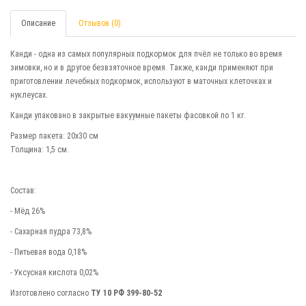
Описание
Отзывов (0)
Канди - одна из самых популярных подкормок для пчёл не только во время
зимовки, но и в другое безвзяточное время. Также, канди применяют при
приготовлении лечебных подкормок, используют в маточных клеточках и
нуклеусах.
Канди упаковано в закрытые вакуумные пакеты фасовкой по 1 кг.
Размер пакета: 20х30 см
Толщина: 1,5 см.
Состав:
- Мёд 26%
- Сахарная пудра 73,8%
- Питьевая вода 0,18%
- Уксусная кислота 0,02%
Изготовлено согласно
ТУ 10 РФ 399-80-52