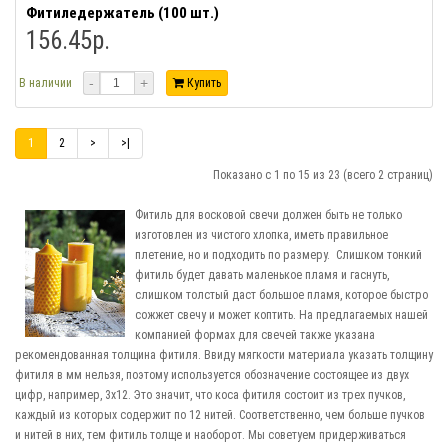
Фитиледержатель (100 шт.)
156.45р.
-
+
В наличии
Купить
1
2
>
>|
Показано с 1 по 15 из 23 (всего 2 страниц)
Фитиль для восковой свечи должен быть не только
изготовлен из чистого хлопка, иметь правильное
плетение, но и подходить по размеру. Слишком тонкий
фитиль будет давать маленькое пламя и гаснуть,
слишком толстый даст большое пламя, которое быстро
сожжет свечу и может коптить. На предлагаемых нашей
компанией формах для свечей также указана
рекомендованная толщина фитиля. Ввиду мягкости материала указать толщину
фитиля в мм нельзя, поэтому используется обозначение состоящее из двух
цифр, например, 3х12. Это значит, что коса фитиля состоит из трех пучков,
каждый из которых содержит по 12 нитей. Соответственно, чем больше пучков
и нитей в них, тем фитиль толще и наоборот. Мы советуем придерживаться