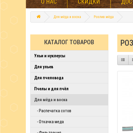
О НАС
СКИДКИ
ДОС
Для мёда и воска
Розлив мёда
РО
КАТАЛОГ ТОВАРОВ
Ульи и нуклеусы
Для ульев
Для пчеловода
Пчелы и для пчёл
Для мёда и воска
- Распечатка сотов
- Откачка меда
- Фильтрация