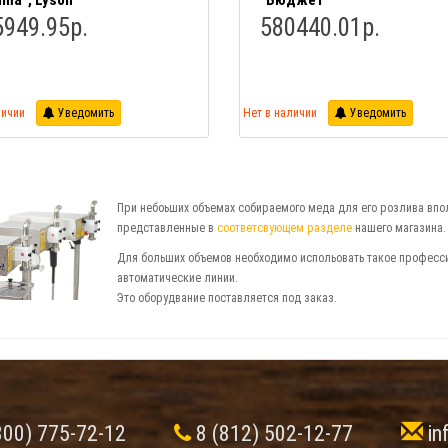
ima", Lyson
"Бюджет"
5949.95р.
580440.01р.
личии
Уведомить
Нет в наличии
Уведомить
При небоьших объемах собираемого меда для его розлива впо
представленные в
соответсвующем разделе
нашего магазина.
Для больших объемов необходимо испольовать такое професси
автоматические линии.
Это оборудвание поставляется под заказ.
800) 775-72-12
8 (812) 502-12-77
in