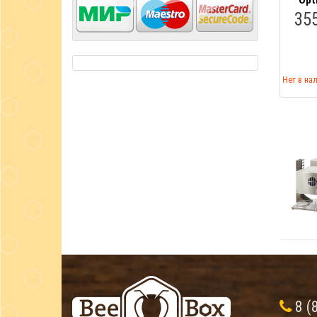
"Opt
35
Нет в на
8 (