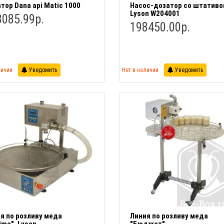
тор Dana api Matic 1000
Насос-дозатор со штативо
Lyson W204001
8085.99р.
198450.00р.
личии
Уведомить
Нет в наличии
Уведомить
я по розливу меда
Линия по розливу меда