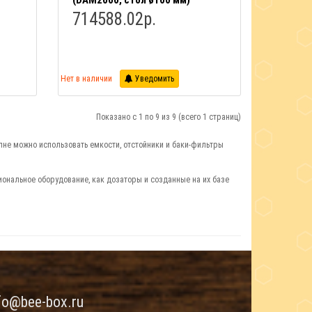
(DAM2000, стол ø100 мм)
714588.02р.
Нет в наличии
Уведомить
Показано с 1 по 9 из 9 (всего 1 страниц)
лне можно использовать емкости, отстойники и баки-фильтры
ональное оборудование, как дозаторы и созданные на их базе
fo@bee-box.ru