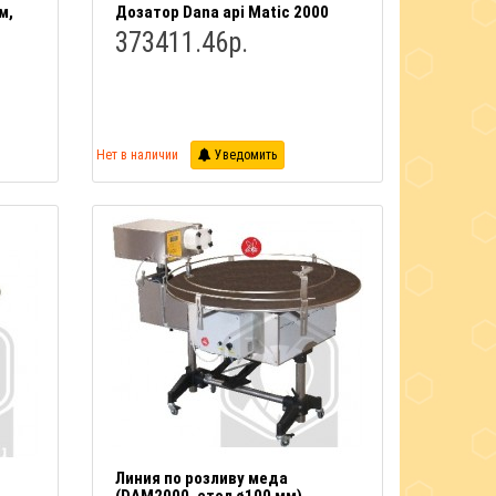
м,
Дозатор Dana api Matic 2000
373411.46р.
Нет в наличии
Уведомить
Линия по розливу меда