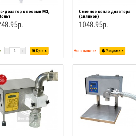
с-дозатор с весами М3,
Сменное сопло дозатора
Вольт
(силикон)
48.95р.
1048.95р.
-
+
и
Купить
Нет в наличии
Уведомить