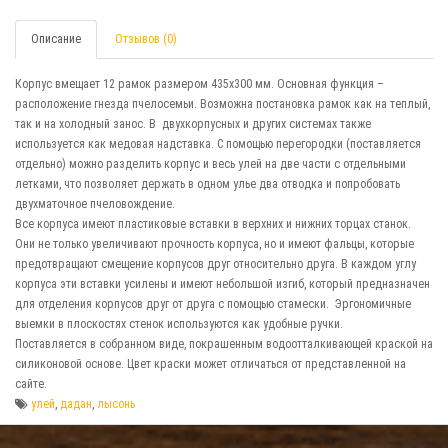
Описание
Отзывов (0)
Корпус вмещает 12 рамок размером 435х300 мм. Основная функция –
расположение гнезда пчелосемьи. Возможна постановка рамок как на теплый,
так и на холодный занос. В двухкорпусных и других системах также
используется как медовая надставка. С помощью перегородки (поставляется
отдельно) можно разделить корпус и весь улей на две части с отдельными
летками, что позволяет держать в одном улье два отводка и попробовать
двухматочное пчеловождение.
Все корпуса имеют пластиковые вставки в верхних и нижних торцах станок.
Они не только увеличивают прочность корпуса, но и имеют фальцы, которые
предотвращают смещение корпусов друг относительно друга. В каждом углу
корпуса эти вставки усилены и имеют небольшой изгиб, который предназначен
для отделения корпусов друг от друга с помощью стамески. Эргономичные
выемки в плоскостях стенок используются как удобные ручки.
Поставляется в собранном виде, покрашенным водоотталкивающей краской на
силиконовой основе. Цвет краски может отличаться от представленной на
сайте.
улей
,
дадан
,
лысонь