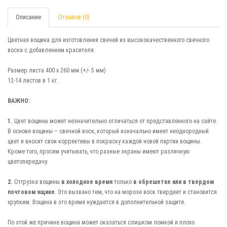
Описание
Отзывов (0)
Цветная вощина для изготовления свечей из высококачественного свечного
воска с добавлением красителя.
Размер листа 400 х 260 мм (+/- 5 мм)
12-14 листов в 1 кг.
ВАЖНО:
1.
Цвет вощины может незначительно отличаться от представленного на сайте.
В основе вощины – свечной воск, который изначально имеет неоднородный
цвет и вносит свои коррективы в покраску каждой новой партии вощины.
Кроме того, просим учитывать, что разные экраны имеют различную
цветопередачу.
2.
Отгрузка вощины
в холодное время
только
в обрешетке или в твердом
почтовом ящике
. Это вызвано тем, что на морозе воск твердеет и становится
хрупким. Вощина в это время нуждается в дополнительной защите.
По этой же причине вощина может оказаться слишком ломкой и плохо