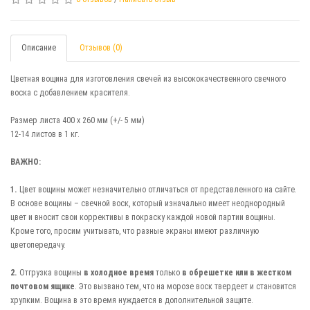
Описание
Отзывов (0)
Цветная вощина для изготовления свечей из высококачественного свечного
воска с добавлением красителя.
Размер листа 400 х 260 мм (+/- 5 мм)
12-14 листов в 1 кг.
ВАЖНО:
1.
Цвет вощины может незначительно отличаться от представленного на сайте.
В основе вощины – свечной воск, который изначально имеет неоднородный
цвет и вносит свои коррективы в покраску каждой новой партии вощины.
Кроме того, просим учитывать, что разные экраны имеют различную
цветопередачу.
2.
Отгрузка вощины
в холодное время
только
в обрешетке или в жестком
почтовом ящике
. Это вызвано тем, что на морозе воск твердеет и становится
хрупким. Вощина в это время нуждается в дополнительной защите.