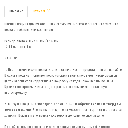
Описание
Отзывов (0)
Цветная вощина для изготовления свечей из высококачественного свечного
воска с добавлением красителя.
Размер листа 400 х 260 мм (+/- 5 мм)
12-14 листов в 1 кг.
ВАЖНО:
1.
Цвет вощины может незначительно отличаться от представленного на сайте.
В основе вощины – свечной воск, который изначально имеет неоднородный
цвет и вносит свои коррективы в покраску каждой новой партии вощины.
Кроме того, просим учитывать, что разные экраны имеют различную
цветопередачу.
2.
Отгрузка вощины
в холодное время
только
в обрешетке или в твердом
почтовом ящике
. Это вызвано тем, что на морозе воск твердеет и становится
хрупким. Вощина в это время нуждается в дополнительной защите.
По этой же причине вощина может оказаться слишком ломкой и плохо