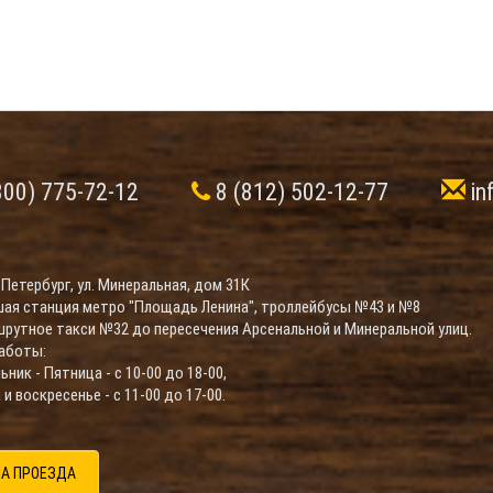
800) 775-72-12
8 (812) 502-12-77
in
-Петербург, ул. Минеральная, дом 31К
ая станция метро "Площадь Ленина", троллейбусы №43 и №8
шрутное такси №32 до пересечения Арсенальной и Минеральной улиц.
аботы:
ник - Пятница - с 10-00 до 18-00,
и воскресенье - с 11-00 до 17-00.
А ПРОЕЗДА