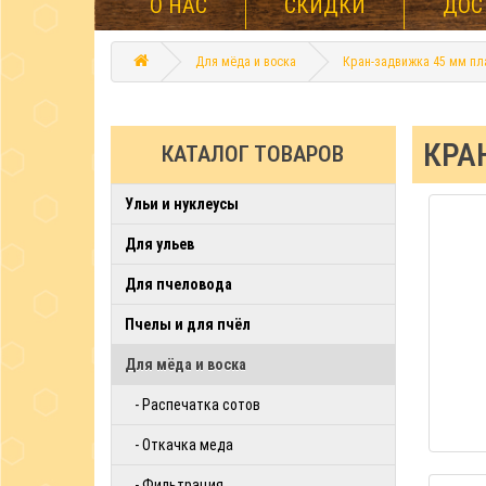
О НАС
СКИДКИ
ДОС
Для мёда и воска
Кран-задвижка 45 мм пл
КРА
КАТАЛОГ ТОВАРОВ
Ульи и нуклеусы
Для ульев
Для пчеловода
Пчелы и для пчёл
Для мёда и воска
- Распечатка сотов
- Откачка меда
- Фильтрация