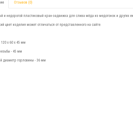
ие
Отзывов (0)
й и недорогой пластиковый кран-задвижка для слива мёда из медогонок и других е
ий цвет изделия может отличаться от представленного на сайте.
120 х 60 х 45 мм
езьбы - 45 мм
й диаметр горловины - 36 мм