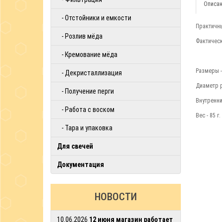
Описан
- Oтстойники и емкости
Практичны
- Розлив мёда
Фактическ
- Кремование мёда
Размеры - 
- Декристаллизация
Диаметр р
- Получение перги
Внутренни
- Работа с воском
Вес - 85 г.
- Тара и упаковка
Для свечей
Документация
НОВОСТИ
10.06.2026
12 июня магазин работает