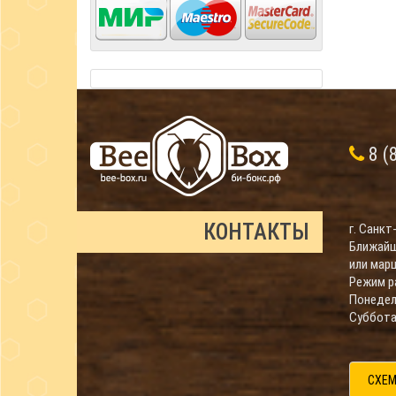
8 (
КОНТАКТЫ
г. Санкт
Ближайш
или мар
Режим р
Понедель
Суббота 
СХЕМ