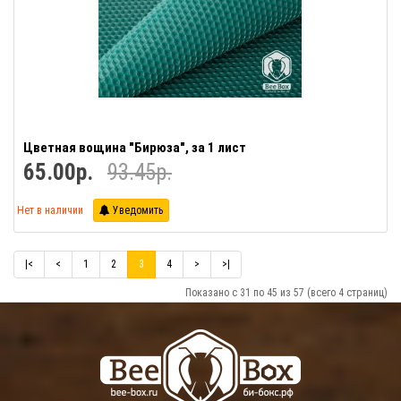
Цветная вощина "Бирюза", за 1 лист
65.00р.
93.45р.
Нет в наличии
Уведомить
|<
<
1
2
3
4
>
>|
Показано с 31 по 45 из 57 (всего 4 страниц)