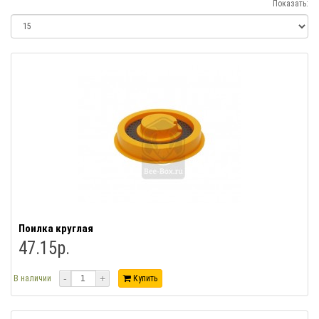
Показать:
Поилка круглая
47.15р.
-
+
В наличии
Купить