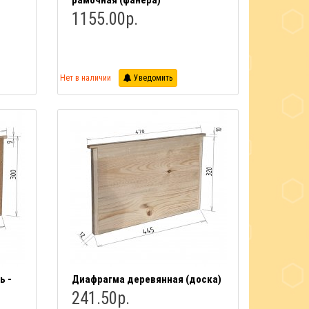
рамочная (фанера)
1155.00р.
Нет в наличии
Уведомить
ь -
Диафрагма деревянная (доска)
241.50р.