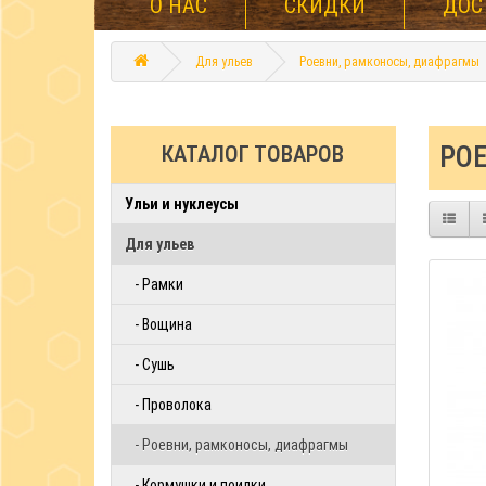
О НАС
СКИДКИ
ДОС
Для ульев
Роевни, рамконосы, диафрагмы
РО
КАТАЛОГ ТОВАРОВ
Ульи и нуклеусы
Для ульев
- Рамки
- Вощина
- Сушь
- Проволока
- Роевни, рамконосы, диафрагмы
- Кормушки и поилки