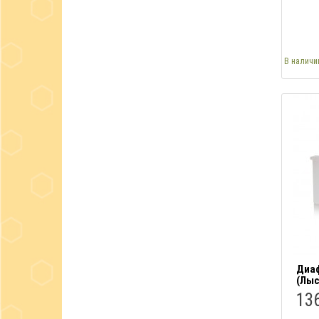
В наличи
Диаф
(Лыс
136