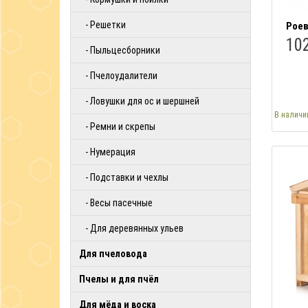
- Решетки
Роев
102
- Пыльцесборники
- Пчелоудалители
- Ловушки для ос и шершней
В наличи
- Ремни и скрепы
- Нумерация
- Подставки и чехлы
- Весы пасечные
- Для деревянных ульев
Для пчеловода
Пчелы и для пчёл
Для мёда и воска