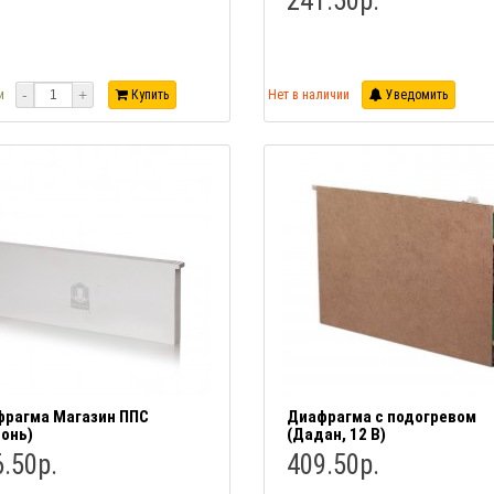
241.50р.
-
+
и
Купить
Нет в наличии
Уведомить
рагма Магазин ППС
Диафрагма с подогревом
онь)
(Дадан, 12 В)
.50р.
409.50р.