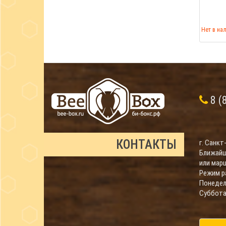
Нет в на
8 (
КОНТАКТЫ
г. Санкт
Ближайш
или мар
Режим р
Понедель
Суббота 