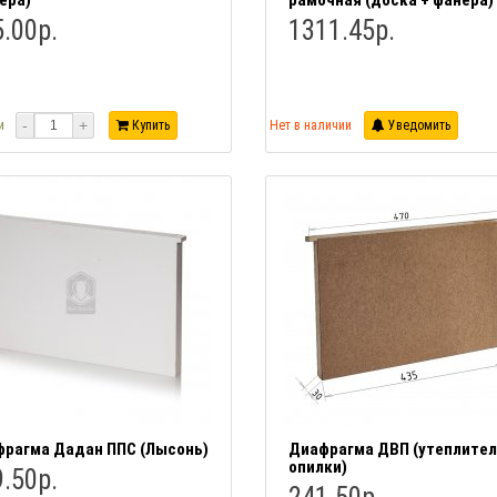
ера)
рамочная (доска + фанера)
.00р.
1311.45р.
-
+
и
Купить
Нет в наличии
Уведомить
рагма Дадан ППС (Лысонь)
Диафрагма ДВП (утеплител
опилки)
.50р.