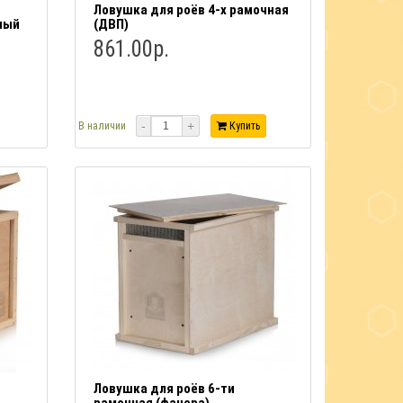
Ловушка для роёв 4-х рамочная
ный
(ДВП)
861.00р.
-
+
В наличии
Купить
Ловушка для роёв 6-ти