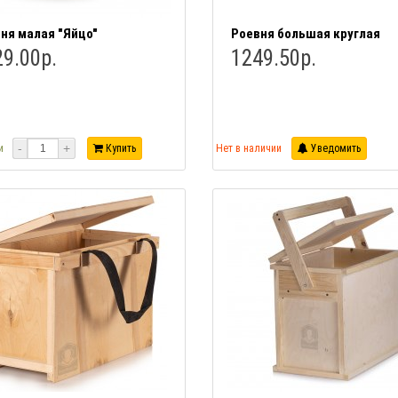
ня малая "Яйцо"
Роевня большая круглая
9.00р.
1249.50р.
-
+
и
Купить
Нет в наличии
Уведомить