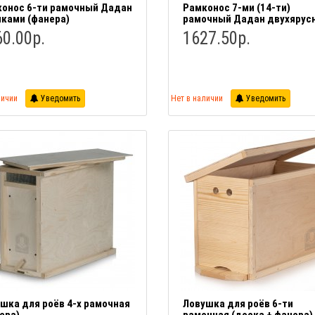
онос 6-ти рамочный Дадан
Рамконос 7-ми (14-ти)
чками (фанера)
рамочный Дадан двухярус
0.00р.
1627.50р.
личии
Уведомить
Нет в наличии
Уведомить
шка для роёв 4-х рамочная
Ловушка для роёв 6-ти