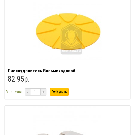
Пчелоудалитель Восьмиходовой
82.95р.
-
+
В наличии
Купить