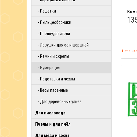
- Решетки
Комп
135
- Пыльцесборники
- Пчелоудалители
- Ловушки для ос и шершней
Нет в на
- Ремни и скрепы
- Нумерация
- Подставки и чехлы
- Весы пасечные
- Для деревянных ульев
Для пчеловода
Пчелы и для пчёл
Для мёда и воска