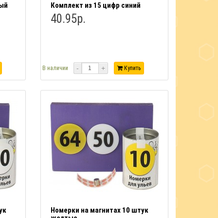
ный
Комплект из 15 цифр синий
40.95р.
-
+
В наличии
Купить
ук
Номерки на магнитах 10 штук