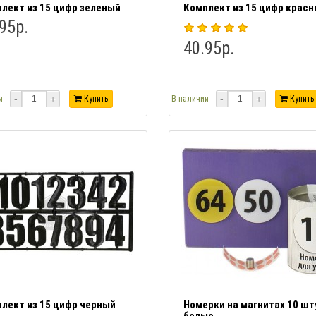
лект из 15 цифр зеленый
Комплект из 15 цифр крас
95р.
40.95р.
-
+
-
+
и
Купить
В наличии
Купить
лект из 15 цифр черный
Номерки на магнитах 10 шт