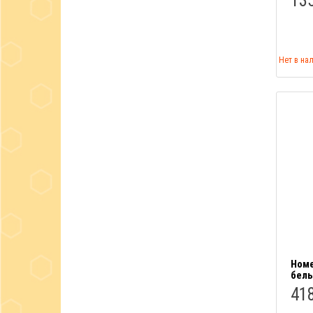
135
Нет в на
Номе
бел
418