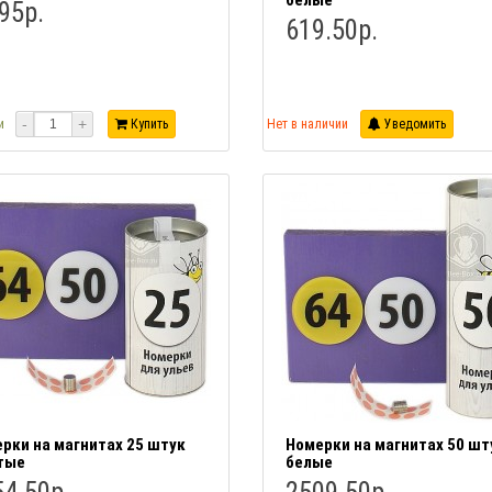
белые
95р.
619.50р.
-
+
и
Купить
Нет в наличии
Уведомить
рки на магнитах 25 штук
Номерки на магнитах 50 шт
тые
белые