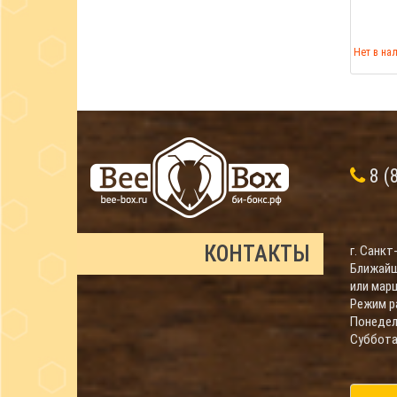
Нет в на
8 (
КОНТАКТЫ
г. Санкт
Ближайш
или мар
Режим р
Понедель
Суббота 