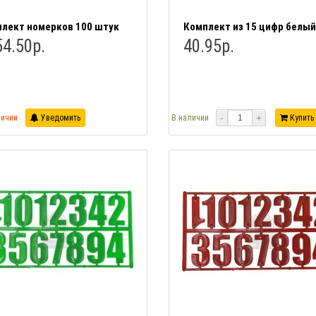
лект номерков 100 штук
Комплект из 15 цифр белый
4.50р.
40.95р.
-
+
личии
Уведомить
В наличии
Купить