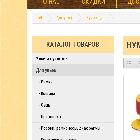
О НАС
СКИДКИ
ДОС
Для ульев
Нумерация
НУ
КАТАЛОГ ТОВАРОВ
Ульи и нуклеусы
Для ульев
- Рамки
- Вощина
- Сушь
- Проволока
- Роевни, рамконосы, диафрагмы
- Кормушки и поилки