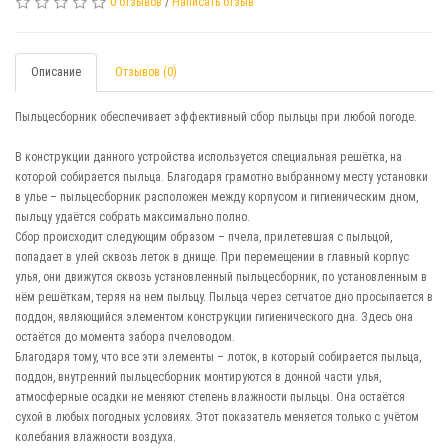
0 отзывов
/
Написать отзыв
Описание
Отзывов (0)
Пыльцесборник обеспечивает эффективный сбор пыльцы при любой погоде.
В конструкции данного устройства используется специальная решётка, на
которой собирается пыльца. Благодаря грамотно выбранному месту установки
в улье – пыльцесборник расположен между корпусом и гигиеническим дном,
пыльцу удаётся собрать максимально полно.
Сбор происходит следующим образом – пчела, прилетевшая с пыльцой,
попадает в улей сквозь леток в днище. При перемещении в главный корпус
улья, они движутся сквозь установленный пыльцесборник, по установленным в
нём решёткам, теряя на нем пыльцу. Пыльца через сетчатое дно просыпается в
поддон, являющийся элементом конструкции гигиенического дна. Здесь она
остаётся до момента забора пчеловодом.
Благодаря тому, что все эти элементы – лоток, в который собирается пыльца,
поддон, внутренний пыльцесборник монтируются в донной части улья,
атмосферные осадки не меняют степень влажности пыльцы. Она остаётся
сухой в любых погодных условиях. Этот показатель меняется только с учётом
колебания влажности воздуха.