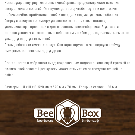
Конструкция внутриульевого пыльцесборника предусматривает наличие
специальных отверстий. Они нужны для того, чтобы трутни и некоторые
рабочие пчёлы прибывали в улей и покидали его, минуя пыльцесборник.
Сверху и снизу по периметру установлены пластиковые вставки,
увеличивающие прочность и долговечность пыльцесборника. В углах эти
вставки усилены и выполнены с небольшим изгибом для отделения элементов
улья друг от друга стамеской.
Пыльцесборники имеют фальцы. Они гарантируют то, что корпуса не будут
смещаться относительно друг друга.
Поставляется в собранном виде, покрашенным водоотталкивающей краской на
силиконовой основе. Цвет краски может отличаться от представленной на
сайте.
Размеры – Д х Ш x В: 520 мм x 520 мм x 70 мм. Толщина стенок – 35 мм.