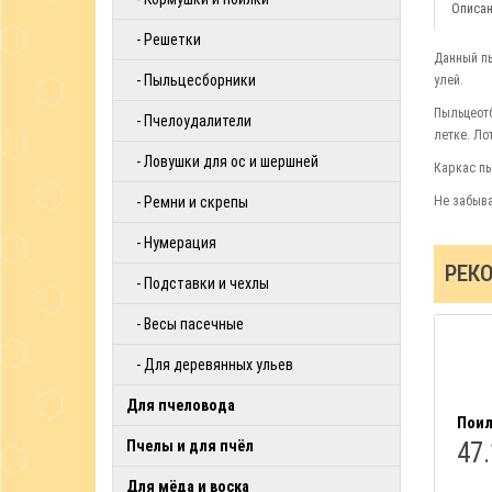
Описан
- Решетки
Данный пы
- Пыльцесборники
улей.
Пыльцеотб
- Пчелоудалители
летке. Ло
- Ловушки для ос и шершней
Каркас пы
- Ремни и скрепы
Не забыва
- Нумерация
РЕК
- Подставки и чехлы
- Весы пасечные
- Для деревянных ульев
Для пчеловода
Поил
Пчелы и для пчёл
47.
Для мёда и воска