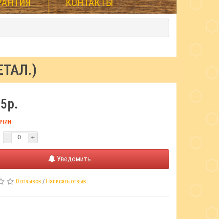
РАНТИЯ
КОНТАКТЫ
ТАЛ.)
5р.
ичии
-
+
Уведомить
0 отзывов
/
Написать отзыв