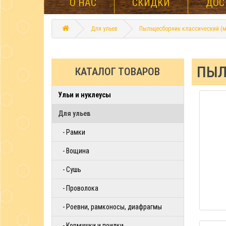
О НАС
СКИДКИ
ДОС
Для ульев
Пыльцесборник классический (м
ПЫЛ
КАТАЛОГ ТОВАРОВ
Ульи и нуклеусы
Для ульев
- Рамки
- Вощина
- Сушь
- Проволока
- Роевни, рамконосы, диафрагмы
- Кормушки и поилки