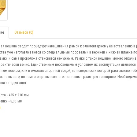
ие
Отзывов (0)
ая вощина сводит процедуру наващивания рамок к элементарному ее вставлению в
тва уже изготавливаются со специальными прорезями в верхней и нижней планке под
амки и сама проволока становится ненужным. Рамки с такой вощиной можно откачив
практически вечно. Единственным необходимым условием их эксплуатации является п
ным воском, или в емкость с горячей водой, на поверхности которой растоплено не
к по высоте, но немного превышает отечественные размеры по ширине. Необходимо
ана за один лист.
ста - 425 х 210 мм
ейки - 5,35 мм
а