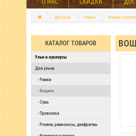
О НАС
СКИДКИ
ДОС
Для ульев
Вощина
Вощина пластико
ВОЩ
КАТАЛОГ ТОВАРОВ
Ульи и нуклеусы
Для ульев
- Рамки
- Вощина
- Сушь
- Проволока
- Роевни, рамконосы, диафрагмы
- Кормушки и поилки