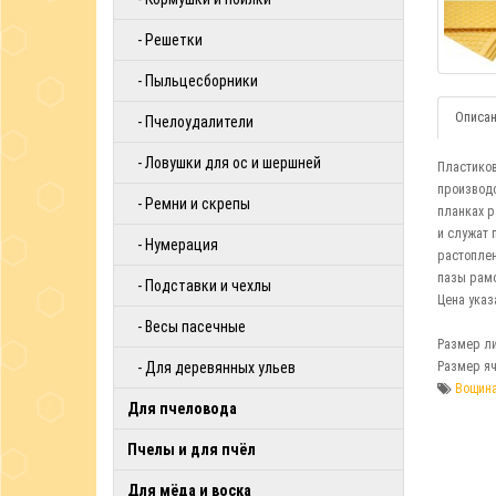
- Решетки
- Пыльцесборники
Описан
- Пчелоудалители
- Ловушки для ос и шершней
Пластиков
производс
- Ремни и скрепы
планках р
и служат 
- Нумерация
растоплен
пазы рамо
- Подставки и чехлы
Цена указ
- Весы пасечные
Размер ли
- Для деревянных ульев
Размер яч
Вощин
Для пчеловода
Пчелы и для пчёл
Для мёда и воска