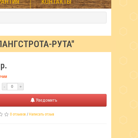
РАНТИЯ
КОНТАКТЫ
АНГСТРОТА-РУТА"
р.
ичии
-
+
Уведомить
0 отзывов
/
Написать отзыв