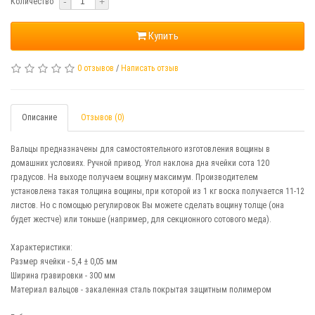
-
+
Количество
Купить
0 отзывов
/
Написать отзыв
Описание
Отзывов (0)
Вальцы предназначены для самостоятельного изготовления вощины в
домашних условиях. Ручной привод. Угол наклона дна ячейки сота 120
градусов. На выходе получаем вощину максимум. Производителем
установлена такая толщина вощины, при которой из 1 кг воска получается 11-12
листов. Но с помощью регулировок Вы можете сделать вощину толще (она
будет жестче) или тоньше (например, для секционного сотового меда).
Характеристики:
Размер ячейки - 5,4 ± 0,05 мм
Ширина гравировки - 300 мм
Материал вальцов - закаленная сталь покрытая защитным полимером