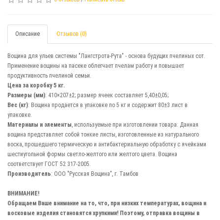
Описание
Отзывов (0)
Вощина для ульев системы "Лангстрота-Рута" - основа будущих пчелиных сот.
Применение вощины на пасеке облегчает пчелам работу и повышает
продуктивность пчелиной семьи.
Цена за коробку 5 кг.
Размеры (мм)
: 410×207±2; размер ячеек составляет 5,40±0,05;
Вес (кг)
: Вощина продается в упаковке по 5 кг и содержит 80±3 лист в
упаковке.
Материалы и элементы
, используемые при изготовлении товара: Данная
вощина представляет собой тонкие листы, изготовленные из натурального
воска, прошедшего термическую и антибактериальную обработку с ячейками
шестиугольной формы светло-желтого или желтого цвета. Вощина
соответствует ГОСТ 52 317-2005.
Производитель
: ООО "Русская Вощина", г. Тамбов
ВНИМАНИЕ!
Обращаем Ваше внимание на то, что, при низких температурах, вощина и
восковые изделия становятся хрупкими! Поэтому, отправка вощины в