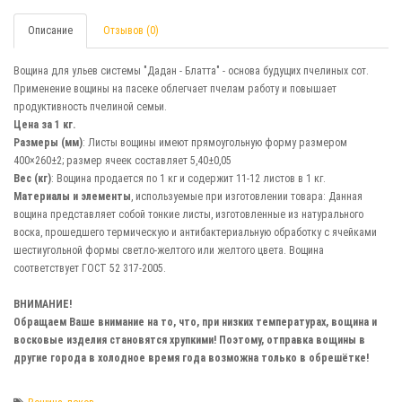
Описание
Отзывов (0)
Вощина для ульев системы "Дадан - Блатта" - основа будущих пчелиных сот.
Применение вощины на пасеке облегчает пчелам работу и повышает
продуктивность пчелиной семьи.
Цена за 1 кг.
Размеры (мм)
: Листы вощины имеют прямоугольную форму размером
400×260±2; размер ячеек составляет 5,40±0,05
Вес (кг)
: Вощина продается по 1 кг и содержит 11-12 листов в 1 кг.
Материалы и элементы
, используемые при изготовлении товара: Данная
вощина представляет собой тонкие листы, изготовленные из натурального
воска, прошедшего термическую и антибактериальную обработку с ячейками
шестиугольной формы светло-желтого или желтого цвета. Вощина
соответствует ГОСТ 52 317-2005.
ВНИМАНИЕ!
Обращаем Ваше внимание на то, что, при низких температурах, вощина и
восковые изделия становятся хрупкими! Поэтому, отправка вощины в
другие города в холодное время года возможна только в обрешётке!