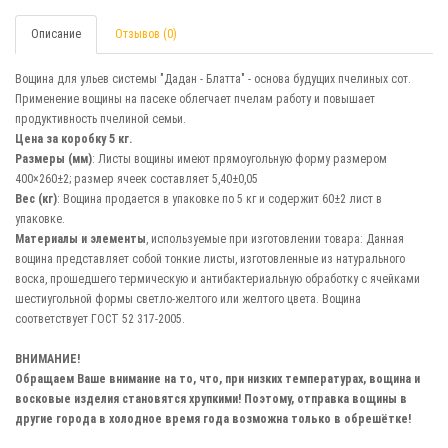
Описание
Отзывов (0)
Вощина для ульев системы "Дадан - Блатта" - основа будущих пчелиных сот.
Применение вощины на пасеке облегчает пчелам работу и повышает
продуктивность пчелиной семьи.
Цена за коробку 5 кг.
Размеры (мм)
: Листы вощины имеют прямоугольную форму размером
400×260±2; размер ячеек составляет 5,40±0,05
Вес (кг)
: Вощина продается в упаковке по 5 кг и содержит 60±2 лист в
упаковке.
Материалы и элементы
, используемые при изготовлении товара: Данная
вощина представляет собой тонкие листы, изготовленные из натурального
воска, прошедшего термическую и антибактериальную обработку с ячейками
шестиугольной формы светло-желтого или желтого цвета. Вощина
соответствует ГОСТ 52 317-2005.
ВНИМАНИЕ!
Обращаем Ваше внимание на то, что, при низких температурах, вощина и
восковые изделия становятся хрупкими! Поэтому, отправка вощины в
другие города в холодное время года возможна только в обрешётке!