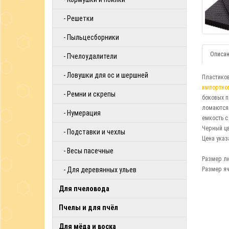
- Решетки
- Пыльцесборники
Описан
- Пчелоудалители
- Ловушки для ос и шершней
Пластиков
импортно
- Ремни и скрепы
боковых п
ломаются 
- Нумерация
емкость с
Черный цв
- Подставки и чехлы
Цена указ
- Весы пасечные
Размер ли
- Для деревянных ульев
Размер яч
Для пчеловода
Пчелы и для пчёл
Для мёда и воска