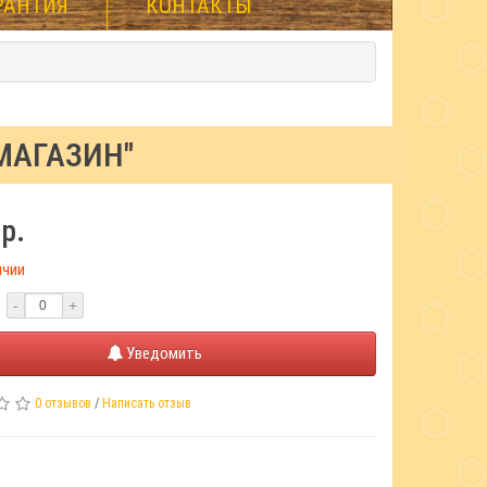
РАНТИЯ
КОНТАКТЫ
МАГАЗИН"
р.
ичии
-
+
Уведомить
0 отзывов
/
Написать отзыв