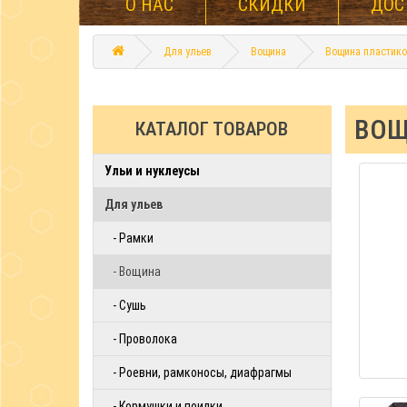
О НАС
СКИДКИ
ДОС
Для ульев
Вощина
Вощина пластико
ВОЩ
КАТАЛОГ ТОВАРОВ
Ульи и нуклеусы
Для ульев
- Рамки
- Вощина
- Сушь
- Проволока
- Роевни, рамконосы, диафрагмы
- Кормушки и поилки