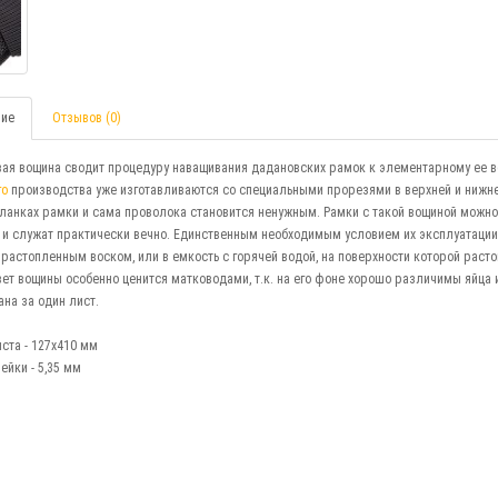
ие
Отзывов (0)
ая вощина сводит процедуру наващивания дадановских рамок к элементарному ее 
го
производства уже изготавливаются со специальными прорезями в верхней и нижней
ланках рамки и сама проволока становится ненужным. Рамки с такой вощиной можно
и служат практически вечно. Единственным необходимым условием их эксплуатации 
 растопленным воском, или в емкость с горячей водой, на поверхности которой раст
ет вощины особенно ценится матководами, т.к. на его фоне хорошо различимы яйца 
ана за один лист.
ста - 127х410 мм
ейки - 5,35 мм